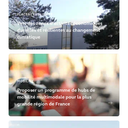
PLACES | RESILIENCE
Vers des zones d'activités économiques
durables et résilientes au changement
climatique
MOBILITY
Proposer un programme de hubs de
mobilité multimodale pour la plus
grande région de France