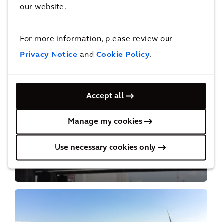
our website.
MOBILITY | RESILIENCE | PLACES
Transformation et décarbonation de La
For more information, please review our
Défense
Privacy Notice
and
Cookie Policy
.
Accept all
Manage my cookies
MOBILITY
Use necessary cookies only
Amélioration du Canal Albert