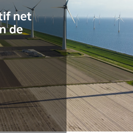
tif net
an de