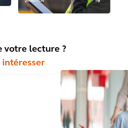
développement
SOLUTION
durable numériques
 votre lecture ?
 intéresser