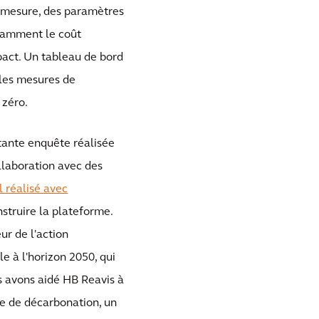
ue mesure, des paramètres
otamment le coût
pact. Un tableau de bord
r les mesures de
 zéro.
rtante enquête réalisée
ollaboration avec des
l réalisé avec
struire la plateforme.
r de l'action
le à l'horizon 2050, qui
us avons aidé HB Reavis à
e de décarbonation, un