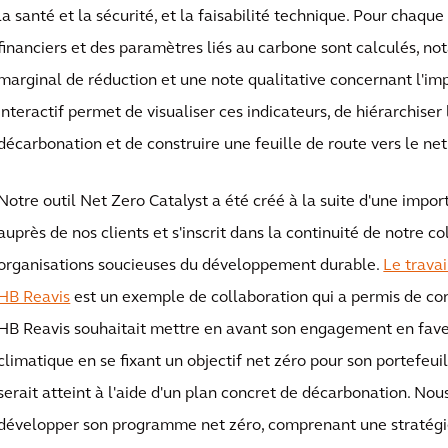
la santé et la sécurité, et la faisabilité technique. Pour chaq
financiers et des paramètres liés au carbone sont calculés, n
marginal de réduction et une note qualitative concernant l'im
interactif permet de visualiser ces indicateurs, de hiérarchise
décarbonation et de construire une feuille de route vers le net
Notre outil Net Zero Catalyst a été créé à la suite d'une impo
auprès de nos clients et s'inscrit dans la continuité de notre c
organisations soucieuses du développement durable.
Le travai
HB Reavis
est un exemple de collaboration qui a permis de con
HB Reavis souhaitait mettre en avant son engagement en faveu
climatique en se fixant un objectif net zéro pour son portefeuil
serait atteint à l'aide d'un plan concret de décarbonation. No
développer son programme net zéro, comprenant une stratégi