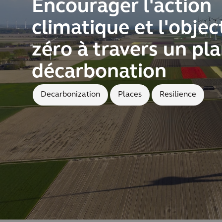
Encourager l'action
climatique et l'objec
zéro à travers un pl
décarbonation
Decarbonization
Places
Resilience