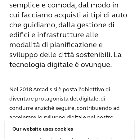
semplice e comoda, dal modo in
cui facciamo acquisti ai tipi di auto
che guidiamo, dalla gestione di
edifici e infrastrutture alle
modalità di pianificazione e
sviluppo delle città sostenibili. La
tecnologia digitale è ovunque.
Nel 2018 Arcadis si è posta l'obiettivo di
diventare protagonista del digitale, di
condurre anziché seguire, contribuendo ad
accelerare lo sviluppo digitale nel nostro
settore. Per realizzare questa ambizione
Our website uses cookies
abbiamo lanciato Expedition DNA. Si tratta di