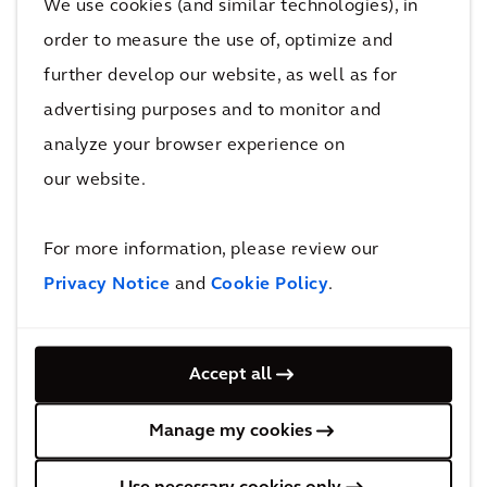
We use cookies (and similar technologies), in
un programma interattivo pensato per
order to measure the use of, optimize and
coinvolgere tutti i 36.000 membri di Arcadis nel
further develop our website, as well as for
digitale, promuovere una mentalità innovativa
advertising purposes and to monitor and
in tutta l'azienda e innescare la scintilla
analyze your browser experience on
creativa che ci ispirerà a creare nuove soluzioni
our website.
per i nostri clienti. Grazie alle nostre capacità
digitali, siamo in una posizione strategica per
For more information, please review our
cogliere opportunità entusiasmanti per il
nostro settore, creare soluzioni mirate a
Privacy Notice
and
Cookie Policy
.
soddisfare le esigenze reali dell'umanità e
migliorare la qualità della vita delle
Accept all
generazioni future.
Manage my cookies
Expedition DNA è stato creato in