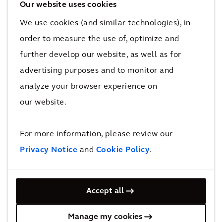
Our website uses cookies
d'activités en accélérant la transformation
We use cookies (and similar technologies), in
digitale, plutôt que de se laisser guider. Pour
order to measure the use of, optimize and
répondre à cette ambition, nous avons lancé
further develop our website, as well as for
Expedition DNA, un programme interactif
advertising purposes and to monitor and
visant à encourager les 36 000 Arcadiens et
analyze your browser experience on
Arcadiennes à s'engager dans le numérique, à
our website.
développer leur esprit d'innovation et leur
créativité afin qu'ils puissent créer de
nouvelles solutions pour nos clients. Grâce à
For more information, please review our
nos compétences numériques, nous sommes
Privacy Notice
and
Cookie Policy
.
bien placés pour saisir des opportunités
passionnantes de notre secteur, créer des
Accept all
solutions qui répondent aux besoins réels de la
population et améliorer la qualité de vie des
Manage my cookies