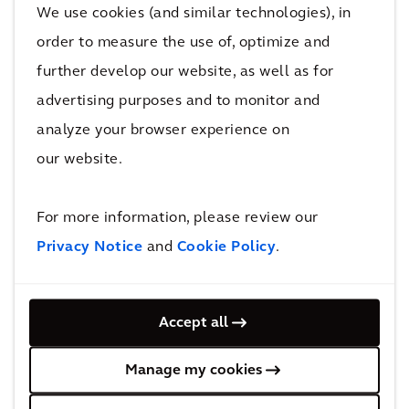
We use cookies (and similar technologies), in
interactivo diseñado para atraer a los 36 000
order to measure the use of, optimize and
Arcadianos hacia el mundo digital, crear una
further develop our website, as well as for
mentalidad de innovación en la empresa y
advertising purposes and to monitor and
encender la chispa creativa que inspirará al
personal a crear nuevas soluciones para los
analyze your browser experience on
clientes. Impulsar las capacidades digitales
our website.
sitúa a Arcadis en una posición estratégica que
le permite aprovechar las apasionantes
For more information, please review our
oportunidades del sector, crear soluciones que
Privacy Notice
and
Cookie Policy
.
aborden las necesidades reales de las
personas y mejorar la calidad de vida de las
generaciones futuras.
Accept all
Manage my cookies
Expedition DNA se creó en asociación con la