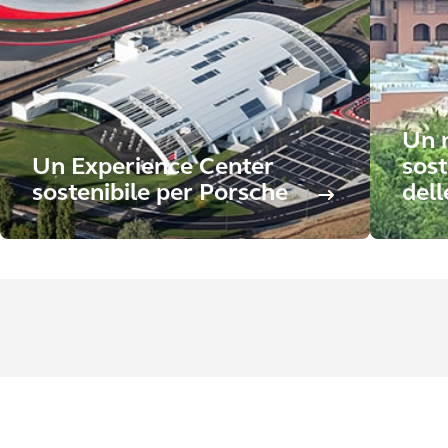
Un n
Un Experience Center
sost
sostenibile per Porsche
del