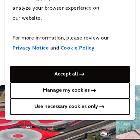
analyze your browser experience on
Vuoi continuare a leggere?
our website.
Anche questo potrebbe
For more information, please review our
interessarti
Privacy Notice
and
Cookie Policy
.
PROGETTI CORRELATI
ARTICOLI CORRELATI
Accept all
Manage my cookies
Use necessary cookies only