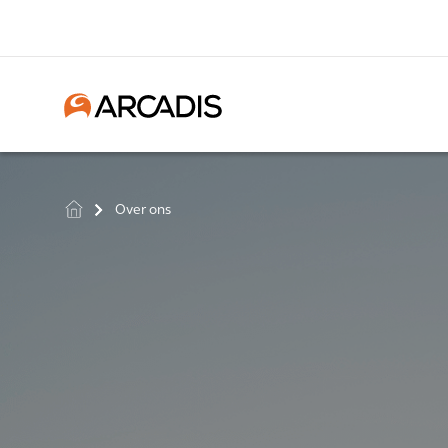
Over ons
>