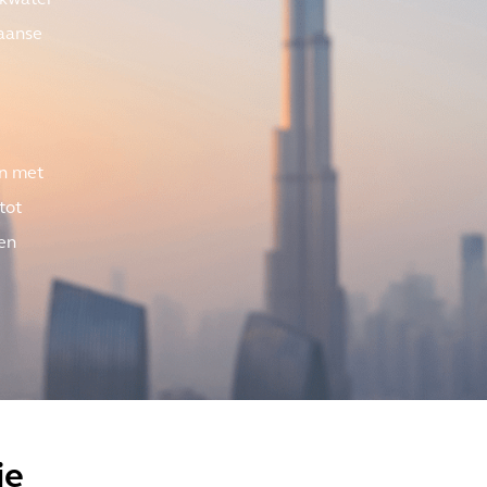
nkwater
aanse
en met
tot
en
ie