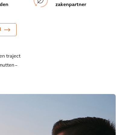
nden
zakenpartner
l
en traject
nutten –