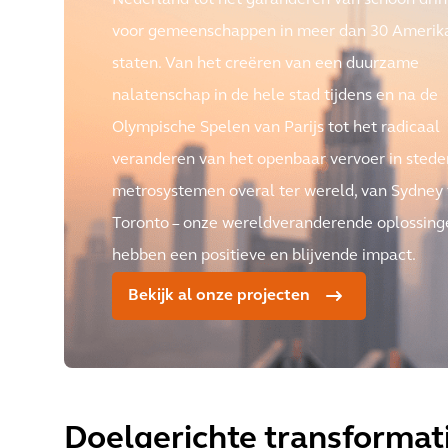
Nederland tot het garanderen van schoon dri
voor gemeenschappen in meer dan 30 Amerik
staten. Van het creëren van een duurzame
nalatenschap in de hele stad tijdens en na de
Olympische Spelen van Parijs tot het radicaal
veranderen van het openbaar vervoer in sted
metrosystemen overal ter wereld, van Sydney 
Toronto – onze wereldveranderende oplossing
hebben een positieve en blijvende impact.
Bekijk al onze projecten
Doelgerichte transformat