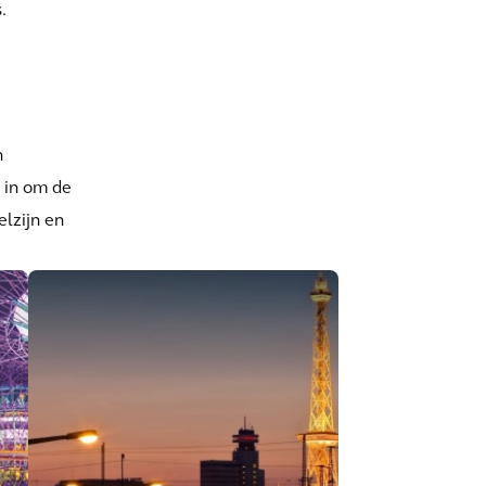
.
n
 in om de
elzijn en