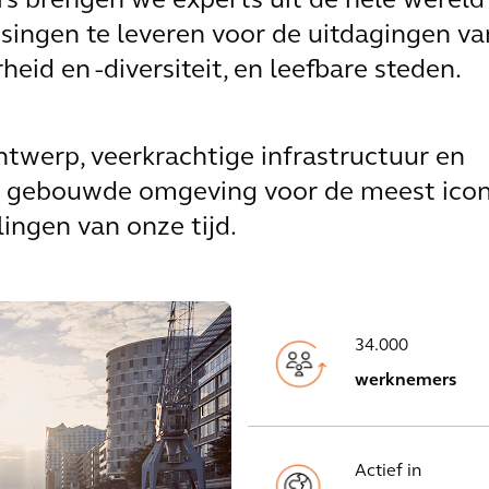
rs brengen we experts uit de hele werel
singen te leveren voor de uitdagingen va
eid en -diversiteit, en leefbare steden.
werp, veerkrachtige infrastructuur en
en gebouwde omgeving voor de meest ico
ingen van onze tijd.
34.000
werknemers
Actief in