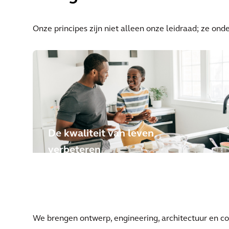
Onze principes zijn niet alleen onze leidraad; ze ond
De kwaliteit van leven
verbeteren
BIJ ARCADIS CREËREN WE OPLOSSINGEN
VOOR DRINGENDE PROBLEMEN OM DE
LEVENSKWALITEIT OVERAL TER WERELD TE
VERBETEREN.
We brengen ontwerp, engineering, architectuur en c