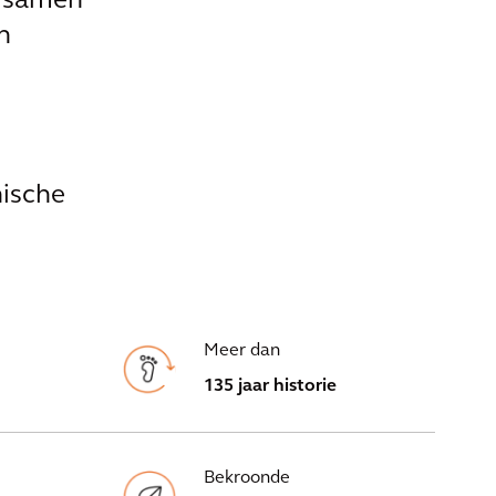
d samen
n
nische
Meer dan
135 jaar historie
Bekroonde