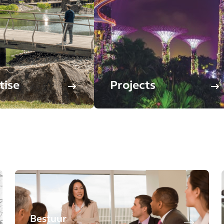
tise
Projects
Bestuur