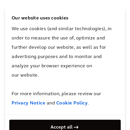
Jak wyjaśnia Kathleen Abbot, Global Sales
Our website uses cookies
Director for Places w Arcadis:
We use cookies (and similar technologies), in
order to measure the use of, optimize and
„Inwestorzy inwestujący w aktywa o długim
further develop our website, as well as for
okresie użytkowania muszą przyjąć
perspektywę długoterminową. Wiemy, że rynki
advertising purposes and to monitor and
nieruchomości podlegają cyklicznym zmianom,
analyze your browser experience on
ale wyzwania, przed którymi stoimy obecnie w
our website.
zakresie niskoemisyjności i odporności na
zmiany klimatyczne nie znikną, a premia
For more information, please review our
ekologiczna będzie się tylko zwiększać.
Privacy Notice
and
Cookie Policy
.
Wysokie ceny budowy i rosnące stopy
procentowe stanowią dużą barierę dla działań,
ale nie podejmowanie działań nie jest opcją,
Accept all