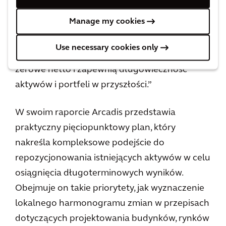
gdy przepisy, standardy inwestycyjne i
Manage my cookies
oczekiwania klientów rosną. Bariery te należy
pokonać poprzez ukierunkowane inwestycje,
Use necessary cookies only
które ochronią wartość, poprawią wyniki
zerowe netto i zapewnią długowieczność
aktywów i portfeli w przyszłości.”
W swoim raporcie Arcadis przedstawia
praktyczny pięciopunktowy plan, który
nakreśla kompleksowe podejście do
repozycjonowania istniejących aktywów w celu
osiągnięcia długoterminowych wyników.
Obejmuje on takie priorytety, jak wyznaczenie
lokalnego harmonogramu zmian w przepisach
dotyczących projektowania budynków, rynków