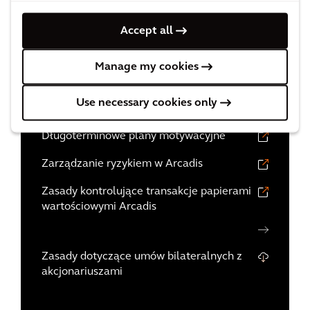
Kapitał zakładowy
Accept all
Sprawozdawczość finansowa i rola
audytorów
Manage my cookies
Zgodność z holenderskim kodeksem ładu
korporacyjnego
Use necessary cookies only
Wynagrodzenie
Długoterminowe plany motywacyjne
Zarządzanie ryzykiem w Arcadis
Zasady kontrolujące transakcje papierami
wartościowymi Arcadis
Zasady dotyczące umów bilateralnych z
akcjonariuszami