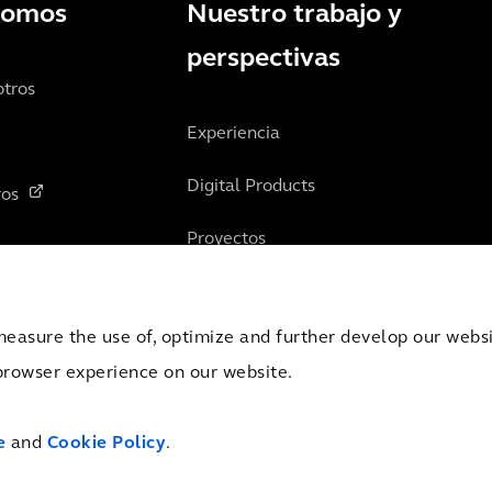
somos
Nuestro trabajo y
perspectivas
otros
Experiencia
Digital Products
ros
Proyectos
Insights
measure the use of, optimize and further develop our websit
browser experience on our website.
mber of Commerce Amsterdam, the Netherlands under Trade Registry No. 09051284.
e
and
Cookie Policy
.