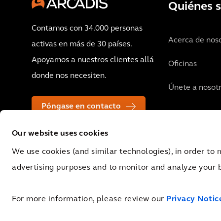
Quiénes 
Contamos con 34.000 personas
Acerca de nos
activas en más de 30 países.
Apoyamos a nuestros clientes allá
Oficinas
donde nos necesiten.
Únete a nosot
Póngase en contacto
Our website uses cookies
We use cookies (and similar technologies), in order to 
advertising purposes and to monitor and analyze your 
© 2026 Arcadis N.V., Amsterdam, the Netherlands. Registered at Cha
0062.92.227.B.01
For more information, please review our
Privacy Notic