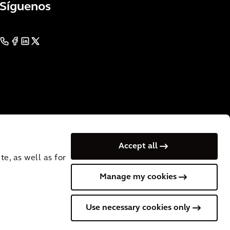
Síguenos
Accept all
e, as well as for
Manage my cookies
 VAT No.: NL
Cookies
Terms of Use
Privacy
Use necessary cookies only