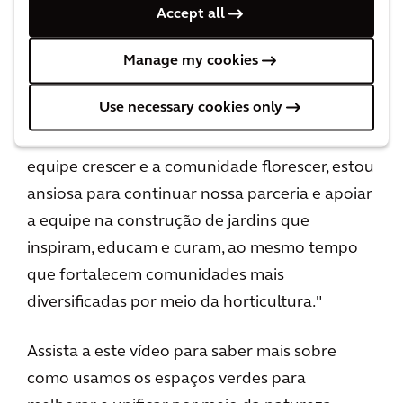
em aconselhar o Grow2Know apoiando a
Accept all
realização dos objetivos ambiciosos e vitais de
usar a natureza para promover benefícios para
Manage my cookies
a saúde, o bem-estar e a coexistência da
Use necessary cookies only
comunidade em torno da área afetada de
Grenfell e mais além. Tem sido fantástico ver a
equipe crescer e a comunidade florescer, estou
ansiosa para continuar nossa parceria e apoiar
a equipe na construção de jardins que
inspiram, educam e curam, ao mesmo tempo
que fortalecem comunidades mais
diversificadas por meio da horticultura."
Assista a este vídeo para saber mais sobre
como usamos os espaços verdes para