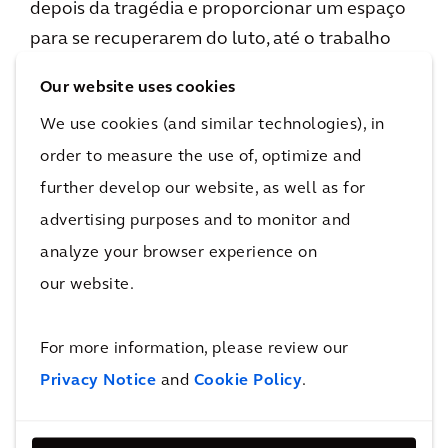
depois da tragédia e proporcionar um espaço
para se recuperarem do luto, até o trabalho
com a instituição de caridade Steel Warriors,
Our website uses cookies
que incentiva os jovens a se afastarem de
We use cookies (and similar technologies), in
gangues, criando espaços ao ar livre, como
order to measure the use of, optimize and
academias construídas a partir de metal de
facas e lâminas recicladas.
further develop our website, as well as for
advertising purposes and to monitor and
Martina Girvan, Chefe de Ecologia e
analyze your browser experience on
Arboricultura da Arcadis, tem trabalhado com
our website.
o Tayshan e a equipe do Grow2Know,
fornecendo aconselhamento e serviços pro
For more information, please review our
bono como parte do nosso compromisso de
Privacy Notice
and
Cookie Policy
.
Valor Social, para ajudar a instituição de
caridade em seus objetivos: "Estou muito feliz