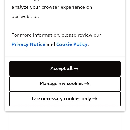
analyze your browser experience on
our website.
For more information, please review our
Privacy Notice
and
Cookie Policy
.
Peter de Wit
Nacionalidade holandesa
Período de 2023 a 2027
Accept all
Presidente do Supervisory Board
Presidente do Comitê de Seleção
Comitê de Auditoria e Risco
Manage my cookies
Comitê de Remuneração
Use necessary cookies only