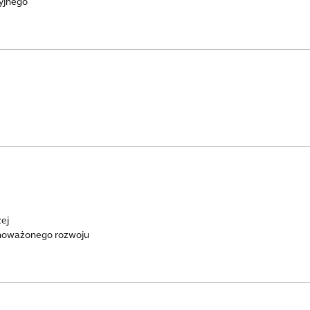
yjnego
ej
wnoważonego rozwoju