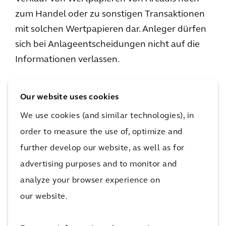
zum Handel oder zu sonstigen Transaktionen
mit solchen Wertpapieren dar. Anleger dürfen
sich bei Anlageentscheidungen nicht auf die
Informationen verlassen.
Our website uses cookies
Zukunftsgerichtete Informationen
We use cookies (and similar technologies), in
order to measure the use of, optimize and
Auf der Website enthaltene Aussagen und
further develop our website, as well as for
Apps, die keine historischen Fakten sind
(einschließlich Aussagen in Bezug auf
advertising purposes and to monitor and
Anlageziele, andere Pläne und Ziele des
analyze your browser experience on
Managements für die zukünftige
our website.
Geschäftstätigkeit oder wirtschaftliche
Entwicklung oder diesbezügliche Annahmen