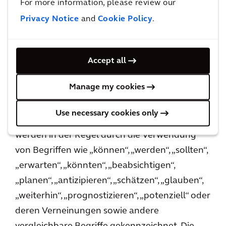
For more information, please review our
oder Prognosen), sind zukunftsgerichtete
Privacy Notice
and
Cookie Policy
.
Aussagen. Diese Aussagen stellen lediglich
Prognosen dar und sind keine Garantien. Die
tatsächlichen Ereignisse oder die Ergebnisse
Accept all
unserer Geschäftstätigkeit können wesentlich
Manage my cookies
von den in den zukunftsgerichteten Aussagen
enthaltenen oder implizierten Ereignissen
Use necessary cookies only
abweichen. Zukunftsgerichtete Aussagen
werden in der Regel durch die Verwendung
von Begriffen wie „können“, „werden“, „sollten“,
„erwarten“, „könnten“, „beabsichtigen“,
„planen“, „antizipieren“, „schätzen“, „glauben“,
„weiterhin“, „prognostizieren“, „potenziell“ oder
deren Verneinungen sowie andere