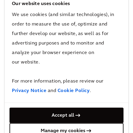
Our website uses cookies
Informations prévisionnelles
We use cookies (and similar technologies), in
order to measure the use of, optimize and
Les déclarations figurant sur le site Web et les
further develop our website, as well as for
applications qui ne sont pas des faits avérés (y
advertising purposes and to monitor and
compris les déclarations concernant les
analyze your browser experience on
objectifs d'investissement, les autres objectifs
our website.
et objectifs de la direction pour les opérations
ou les performances économiques futures, ou
For more information, please review our
les hypothèses ou prévisions y afférentes) sont
Privacy Notice
and
Cookie Policy
.
des déclarations prévisionnelles. Ces
déclarations ne sont que des prédictions et ne
constituent pas des garanties. Les résultats
Accept all
réels ou les résultats de nos opérations
Manage my cookies
pourraient différer sensiblement de ceux