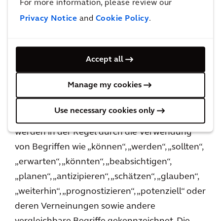
For more information, please review our
oder Prognosen), sind zukunftsgerichtete
Privacy Notice
and
Cookie Policy
.
Aussagen. Diese Aussagen stellen lediglich
Prognosen dar und sind keine Garantien. Die
tatsächlichen Ereignisse oder die Ergebnisse
Accept all
unserer Geschäftstätigkeit können wesentlich
Manage my cookies
von den in den zukunftsgerichteten Aussagen
enthaltenen oder implizierten Ereignissen
Use necessary cookies only
abweichen. Zukunftsgerichtete Aussagen
werden in der Regel durch die Verwendung
von Begriffen wie „können“, „werden“, „sollten“,
„erwarten“, „könnten“, „beabsichtigen“,
„planen“, „antizipieren“, „schätzen“, „glauben“,
„weiterhin“, „prognostizieren“, „potenziell“ oder
deren Verneinungen sowie andere