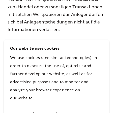
zum Handel oder zu sonstigen Transaktionen
mit solchen Wertpapieren dar. Anleger dürfen
sich bei Anlageentscheidungen nicht auf die
Informationen verlassen.
Our website uses cookies
Zukunftsgerichtete Informationen
We use cookies (and similar technologies), in
order to measure the use of, optimize and
Auf der Website enthaltene Aussagen und
further develop our website, as well as for
Apps, die keine historischen Fakten sind
(einschließlich Aussagen in Bezug auf
advertising purposes and to monitor and
Anlageziele, andere Pläne und Ziele des
analyze your browser experience on
Managements für die zukünftige
our website.
Geschäftstätigkeit oder wirtschaftliche
Entwicklung oder diesbezügliche Annahmen