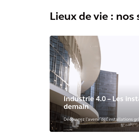
Lieux de vie : nos
Industrie 4.0 – Les ins
demain
Découvrez l'avenir des installations gr
innovantes. Nos experts conçoivent d
ordre qui favorisent la productivité e