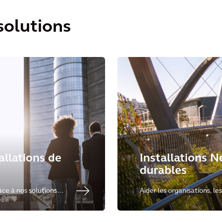
 solutions
tallations de
Installations N
durables
âce à nos solutions
Aider les organisations, les
es espaces de premier
société à atteindre leurs o
t le développement