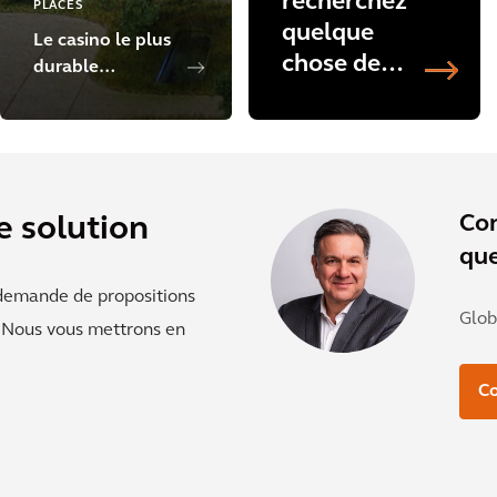
recherchez
PLACES
quelque
Le casino le plus
chose de
durable
plus
d'Europe
spécifique ?
Découvrez
d'autres
projets dès
Co
e solution
maintenant.
que
 demande de propositions
Glob
. Nous vous mettrons en
Co