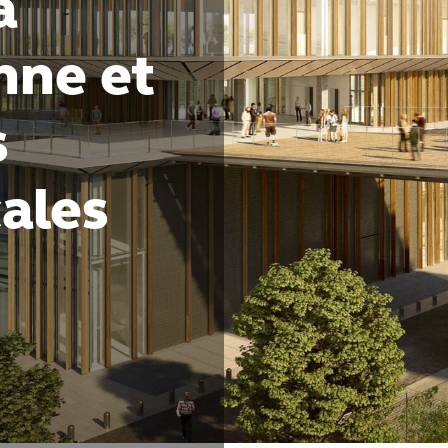
a
nne et
s
ales