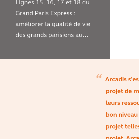
Lignes 15, 16, 17 et 18 du
Grand Paris Express :
améliorer la qualité de vie
des grands parisiens au
quotidien
Arcadis s'e
projet de m
leurs resso
bon niveau 
projet tell
projet. Arc