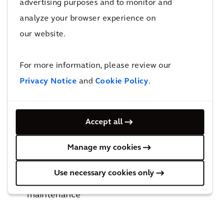
advertising purposes and to monitor and
d'offres et de services associés :
analyze your browser experience on
Stratégie et programme de la gestion des
our website.
actifs
Prise de décision et optimisation
For more information, please review our
opérationnelle de la gestion des actifs
Privacy Notice
and
Cookie Policy
.
Systèmes de planification du cycle de vie et
de gestion des actifs
Informations sur les actifs / évaluation de
Accept all
l'état
Manage my cookies
Organisation et people
Risques et examen
Use necessary cookies only
Gestion des actifs/Opérations et
maintenance