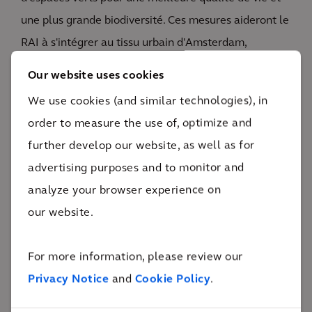
une plus grande biodiversité. Ces mesures aideront le
RAI à s'intégrer au tissu urbain d'Amsterdam,
améliorant ainsi sa relation avec toute la ville.
Our website uses cookies
We use cookies (and similar technologies), in
Pour développer un
système énergétique urbain
dans
order to measure the use of, optimize and
le cadre du plan directeur, notre équipe assume
further develop our website, as well as for
plusieurs fonctions : chef de projet, intégrateur de
advertising purposes and to monitor and
système et partenaire de partage de contenu. Il s'agit
analyze your browser experience on
également de rassembler diverses parties prenantes,
our website.
telles que Shell, Vattenfall, la ville d'Amsterdam, le
district de Zuidas, Rabobank et Waternet, qui seront
For more information, please review our
des acteurs clés dans la réalisation d'une
Privacy Notice
and
Cookie Policy
.
transformation aussi ambitieuse. Leur contribution
sera cruciale pour réaliser des idées visant à