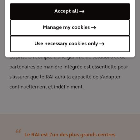
maximiser le développement durable, y compris les
Accept all
systèmes de chauffage et de refroidissement, la
mobilité et les solutions logistiques, créant ainsi une
Manage my cookies
résilience climatique, des transitions d'énergie
Use necessary cookies only
renouvelable et une préservation de la biodiversité.
La prise en compte d'une gamme de solutions et de
partenaires de manière intégrée est essentielle pour
s'assurer que le RAI aura la capacité de s'adapter
continuellement et indéfiniment.
Le RAI est l'un des plus grands centres