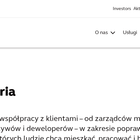
Investors
Akt
O nas
Usługi
ria
 współpracy z klientami – od zarządców m
ktywów i deweloperów – w zakresie popraw
których ludzie chcą mieszkać, pracować i 