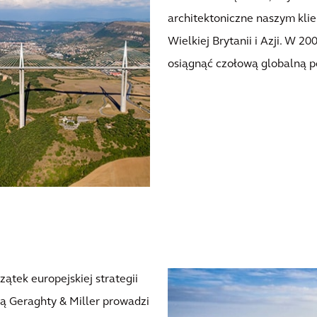
architektoniczne naszym kli
Wielkiej Brytanii i Azji. W 20
osiągnąć czołową globalną p
ątek europejskiej strategii
rmą Geraghty & Miller prowadzi