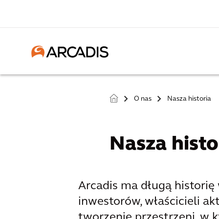
O nas
Nasza historia
>
>
Nasza histo
Arcadis ma długą historię
inwestorów, właścicieli a
tworzenie przestrzeni, w 