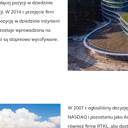
ącej pozycji w dziedzinie
i. W 2014 r. przejęcie firm
zycję w dziedzinie inżynierii
s zostaje wprowadzona na
rki są stopniowo wycofywane.
W 2007 r. ogłosiliśmy decyzj
NASDAQ i pozostaniu jako Ar
również firmę RTKL, aby dost