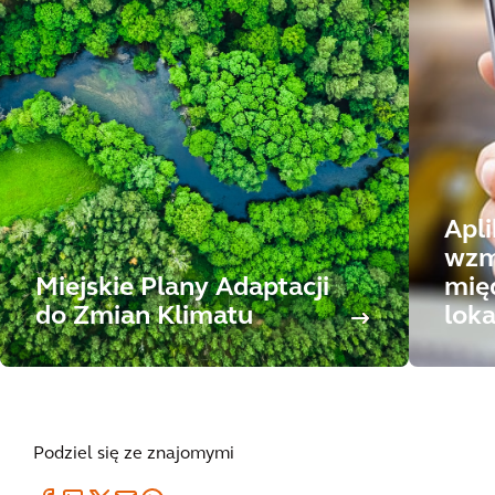
Apli
wzm
Miejskie Plany Adaptacji
mię
do Zmian Klimatu
lok
Podziel się ze znajomymi