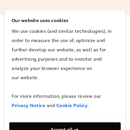
Our website uses cookies
We use cookies (and similar technologies), in
Wpływ
order to measure the use of, optimize and
further develop our website, as well as for
Dzięki temu, że ludzie mogą być aktywnymi
advertising purposes and to monitor and
uczestnikami procesu rozwoju, budowa ważnego
analyze your browser experience on
elementu transformacji energetycznej w Niemczech
our website.
rozpoczęła się w sposób korzystny dla wszystkich
zainteresowanych stron.
For more information, please review our
Wpływ
Privacy Notice
and
Cookie Policy
.
Dzięki przyjęciu nowego podejścia do rozwoju
projektów i zastosowaniu technologii do gromadzenia
Accept all