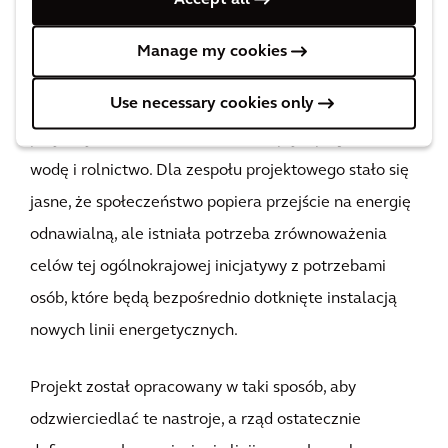
informacji o potrzebach zainteresowanych stron oraz
reagowania na nie, mogliśmy zapewnić poparcie
Manage my cookies
społeczeństwa. Konsultacje ujawniły kluczowe
Use necessary cookies only
kwestie, które są istotne dla ludzi, takie jak ochrona
przyrody i bioróżnorodność oraz wpływ projektu na
wodę i rolnictwo. Dla zespołu projektowego stało się
jasne, że społeczeństwo popiera przejście na energię
odnawialną, ale istniała potrzeba zrównoważenia
celów tej ogólnokrajowej inicjatywy z potrzebami
osób, które będą bezpośrednio dotknięte instalacją
nowych linii energetycznych.
Projekt został opracowany w taki sposób, aby
odzwierciedlać te nastroje, a rząd ostatecznie