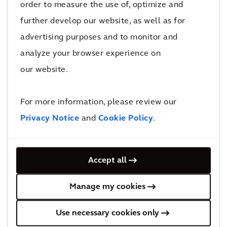
order to measure the use of, optimize and
profundo conhecimento de ativos com
further develop our website, as well as for
recursos de análise avançada ajuda os clientes
advertising purposes and to monitor and
a melhorar a confiabilidade, o desempenho, a
analyze your browser experience on
eficiência e a segurança em suas operações.
our website.
Trabalhando em conjunto, a Arcadis e a
For more information, please review our
Arcadis Gen estão em uma posição única para
Privacy Notice
and
Cookie Policy
.
criar grandes vantagens para sua organização
à medida que mais produtos digitais são
lançados.
Accept all
Manage my cookies
Para saber mais sobre a Arcadis Gen,
visite o
site
.
Use necessary cookies only