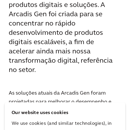
produtos digitais e soluções. A
Arcadis Gen foi criada para se
concentrar no rápido
desenvolvimento de produtos
digitais escaláveis, a fim de
acelerar ainda mais nossa
transformação digital, referência
no setor.
As soluções atuais da Arcadis Gen foram
projetadas para melhorar o desempenho e
otimizar a tomada de decisões para seus
Our website uses cookies
clientes, ajudando-os a maximizar o valor de
We use cookies (and similar technologies), in
seus dados. A combinação exclusiva de seu