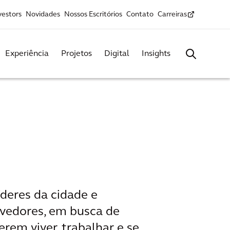
vestors
Novidades
Nossos Escritórios
Contato
Carreiras
Experiência
Projetos
Digital
Insights
íderes da cidade e
olvedores, em busca de
rem viver, trabalhar e se