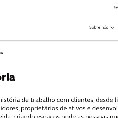
In
Sobre nós
ia
ria
stória de trabalho com clientes, desde l
tidores, proprietários de ativos e desenv
ida, criando espaços onde as pessoas que