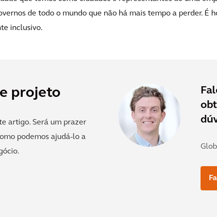
vernos de todo o mundo que não há mais tempo a perder. É hor
e inclusivo.
Fa
e projeto
obt
dúv
e artigo. Será um prazer
 como podemos ajudá-lo a
Glob
gócio.
Fa