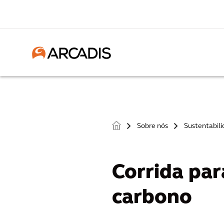
Sobre nós
Sustentabil
>
>
Corrida par
carbono