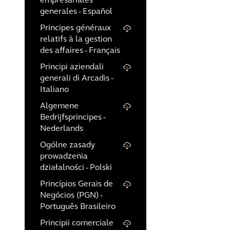
empresariales
generales - Español
Principes généraux
relatifs à la gestion
des affaires - Français
Principi aziendali
generali di Arcadis -
Italiano
Algemene
Bedrijfsprincipes -
Nederlands
Ogólne zasady
prowadzenia
działalności - Polski
Princípios Gerais de
Negócios (PGN) -
Português Brasileiro
Principii comerciale