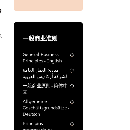
般
包
一般商业准则
General Business
Principles - English
مبادئ العمل العامة
لشركة أركاديس العربية
一般商业原则 - 简体中
文
Allgemeine
Geschäftsgrundsätze -
Deutsch
思
Principios