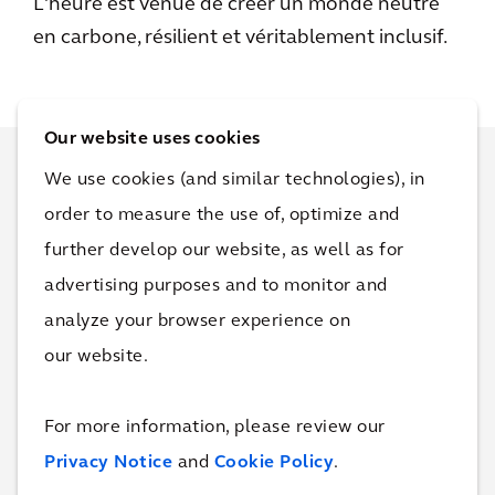
L'heure est venue de créer un monde neutre
en carbone, résilient et véritablement inclusif.
Our website uses cookies
We use cookies (and similar technologies), in
En savoir plus sur ce
order to measure the use of, optimize and
projet
further develop our website, as well as for
advertising purposes and to monitor and
Nous espérons que cette histoire vous a plu.
analyze your browser experience on
Nous serions ravis de prendre contact avec
our website.
vous et de discuter de comment nous
pouvons vous aider à améliorer la qualité de
For more information, please review our
vie dans votre entreprise.
Privacy Notice
and
Cookie Policy
.