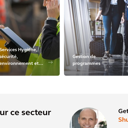
Services Hygiène,
sécurité,
Gestion de
environnement et
programmes
développement
durable numériques
Get
sur ce secteur
Sh