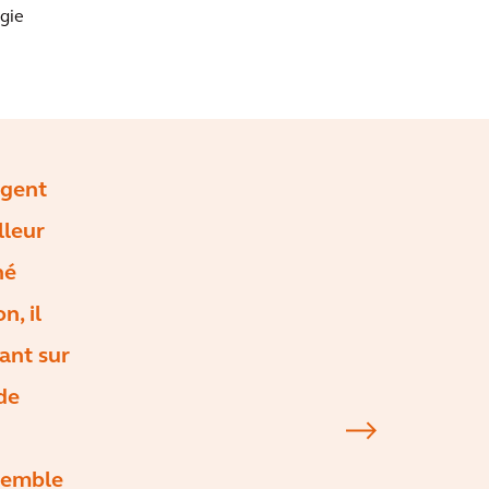
gie
igent
lleur
hé
n, il
tant sur
 de
nsemble