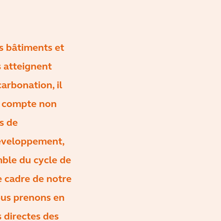
s bâtiments et
s atteignent
carbonation, il
ir compte non
s de
développement,
mble du cycle de
le cadre de notre
nous prenons en
 directes des