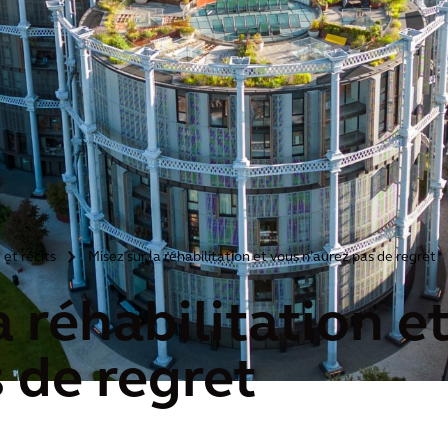
 et récits
Misez sur la réhabilitation et vous n’aurez pas de regret
>
a réhabilitation e
 de regret