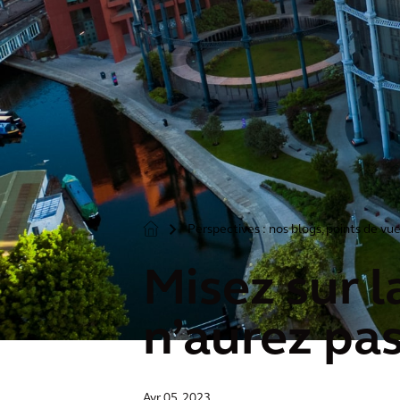
Perspectives : nos blogs, points de vue
>
Misez sur l
n’aurez pas
Avr 05, 2023