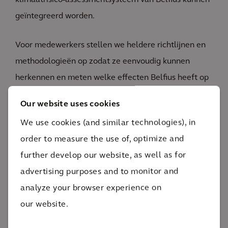
klimaatrisico-assessmentsysteem van Belfius kunnen
geïntegreerd worden.
Voor medewerkers stellen we heldere richtlijnen en
methodologieën op zodat ze eenvoudig kunnen
herkennen en meten welke effecten Belfius heeft op
biodiversiteit en welke risico’s en kansen daarbij
Our website uses cookies
horen. Ten slotte onderzoeken we hoe andere banken
We use cookies (and similar technologies), in
omgaan met natuur, zodat Belfius zich kan
order to measure the use of, optimize and
vergelijken met andere spelers in de sector.
further develop our website, as well as for
advertising purposes and to monitor and
analyze your browser experience on
our website.
Impact