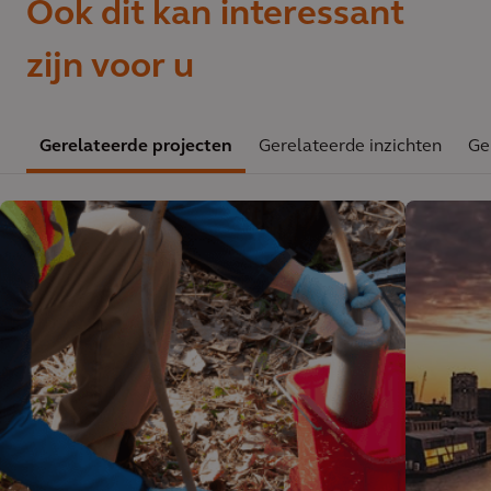
Ook dit kan interessant
zijn voor u
Gerelateerde projecten
Gerelateerde inzichten
Ge