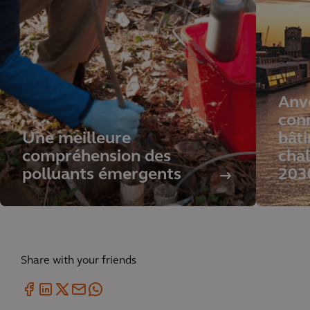
Anv
conn
Une meilleure
bât
compréhension des
chal
polluants émergents
203
Share with your friends