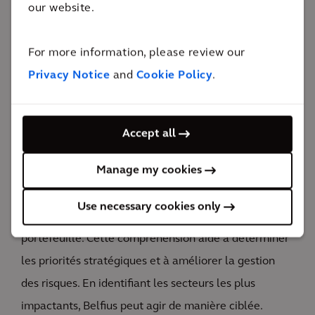
our website.
For more information, please review our
L'impact
Privacy Notice
and
Cookie Policy
.
Belfius est préparée pour l’avenir et peut se
positionner stratégiquement de manière durable
Accept all
grâce aux connaissances acquises.
Manage my cookies
Grâce à notre approche, Belfius bénéficie d’une
compréhension approfondie des principaux impacts,
Use necessary cookies only
dépendances, risques et opportunités dans son
portefeuille. Cette compréhension aide à déterminer
les priorités stratégiques et à améliorer la gestion
des risques. En identifiant les secteurs les plus
impactants, Belfius peut agir de manière ciblée.