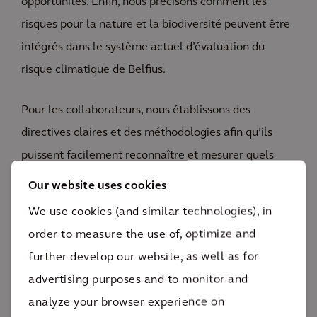
opportunités. Enfin, nous précisons comment les
risques pour la nature et la biodiversité peuvent être
intégrés dans le système actuel d’évaluation du
risque climatique de Belfius.
Pour les collaborateurs, nous établissons des
directives claires et des méthodologies afin qu’ils
puissent facilement reconnaître et mesurer quels
effets Belfius a sur la biodiversité et quels risques et
Our website uses cookies
opportunités cela implique. Enfin, nous examinons
We use cookies (and similar technologies), in
comment d’autres banques gèrent la nature afin que
order to measure the use of, optimize and
Belfius puisse se comparer à d’autres acteurs du
further develop our website, as well as for
secteur.
advertising purposes and to monitor and
analyze your browser experience on