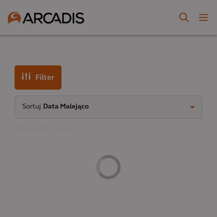
Filter
Sortuj
Data Malejąco
No Search Found