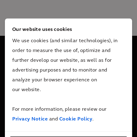
Our website uses cookies
We use cookies (and similar technologies), in
order to measure the use of, optimize and
further develop our website, as well as for
Arcadis zatrudnia 34 tys. pracowników w ponad 30
advertising purposes and to monitor and
krajach. Służymy klientom wsparciem wszędzie tam,
analyze your browser experience on
gdzie nas potrzebują.
our website.
Skontaktuj się z nami
For more information, please review our
Privacy Notice
and
Cookie Policy
.
Who We Are