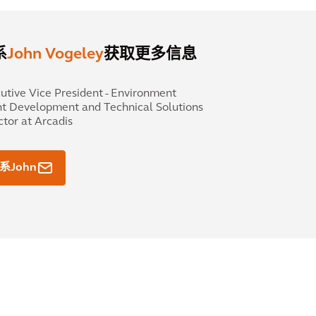
系
John Vogeley
获取更多信息
utive Vice President - Environment
nt Development and Technical Solutions
ctor at Arcadis
系John