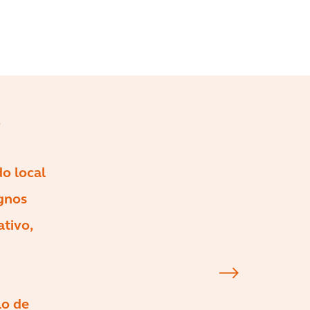
o local
ignos
tivo,
lo de