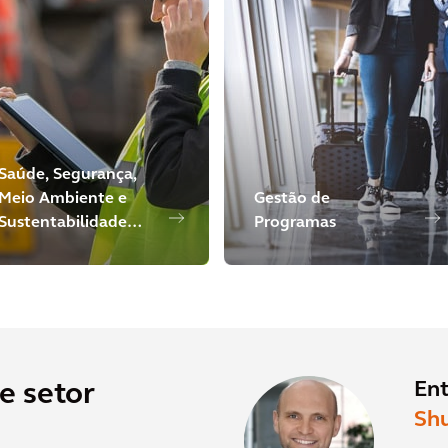
Saúde, Segurança,
Meio Ambiente e
Gestão de
Sustentabilidade
Programas
Digital
En
e setor
Sh