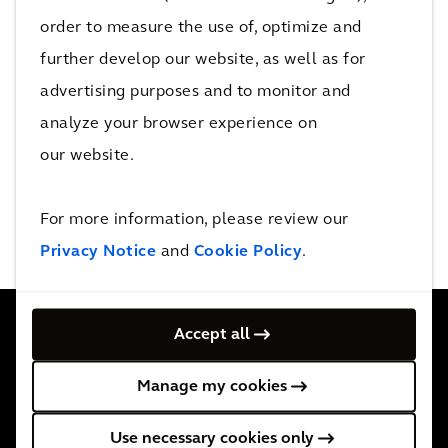
order to measure the use of, optimize and
All
further develop our website, as well as for
advertising purposes and to monitor and
analyze your browser experience on
0 events
our website.
No Results Found
For more information, please review our
Privacy Notice
and
Cookie Policy
.
Accept all
Arcadis zatrudnia 34 tys. pracowników w ponad 30
Manage my cookies
krajach. Służymy klientom wsparciem wszędzie tam,
Use necessary cookies only